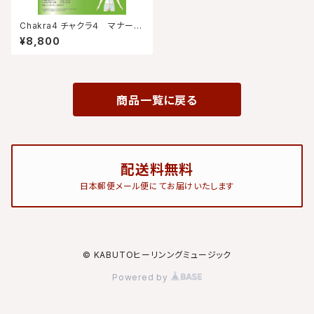
Chakra4 チャクラ４ マナーズ
ミュージック CD マナーズサウ
¥8,800
ンドCD（音楽メイン） サイマティ
クス マナーズサウンド音響振動
療法 音響療法 特殊音響CD マ
ナーズサウンド&KABUTOヒー
リングミュージックMixCD
商品一覧に戻る
配送料無料
日本郵便メール便にてお届けいたします
© KABUTOヒーリンングミュージック
Powered by