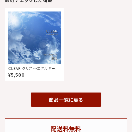
最近チェックした商品
CLEAR クリア ～エネルギー
マナーズサウンドCD（音源メイ
¥5,500
ン） サイマティクス マナーズサ
ウンド音響振動療法 音響療法
特殊音響CD エーテル体・オ
ーラ・チャクラを調える
商品一覧に戻る
配送料無料